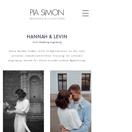
PIA SIMON
WEDDINGS & LOVESTORIES
HANNAH & LEVIN
Civil Wedding Augsburg
Diese beiden haben mich mitgenommen zu der sehr
privaten standesamtlichen Trauung im schönen
Augsburg. Danke für diese wunderschöne Begleitung!