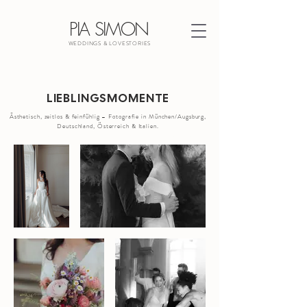
PIA SIMON
WEDDINGS & LOVESTORIES
Hochzeitsfotograf Augsburg
LIEBLINGSMOMENTE
Ästhetisch, zeitlos & feinfühlig – Fotografie in München/Augsburg,
Deutschland, Österreich & Italien.
Hochzeitsfotograf | Hochzeitsfotografie Pia Simon | Augsburg |
München