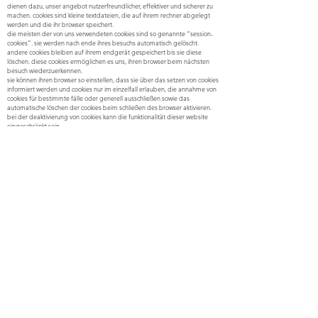
dienen dazu, unser angebot nutzerfreundlicher, effektiver und sicherer zu
machen. cookies sind kleine textdateien, die auf ihrem rechner abgelegt
werden und die ihr browser speichert.
die meisten der von uns verwendeten cookies sind so genannte “session-
cookies”. sie werden nach ende ihres besuchs automatisch gelöscht.
andere cookies bleiben auf ihrem endgerät gespeichert bis sie diese
löschen. diese cookies ermöglichen es uns, ihren browser beim nächsten
besuch wiederzuerkennen.
sie können ihren browser so einstellen, dass sie über das setzen von cookies
informiert werden und cookies nur im einzelfall erlauben, die annahme von
cookies für bestimmte fälle oder generell ausschließen sowie das
automatische löschen der cookies beim schließen des browser aktivieren.
bei der deaktivierung von cookies kann die funktionalität dieser website
eingeschränkt sein.
cookies, die zur durchführung des elektronischen kommunikationsvorgangs
oder zur bereitstellung bestimmter, von ihnen erwünschter funktionen (z.b.
warenkorbfunktion) erforderlich sind, werden auf grundlage von art. 6 abs.
1 lit. f dsgvo gespeichert. der websitebetreiber hat ein berechtigtes
interesse an der speicherung von cookies zur technisch fehlerfreien und
optimierten bereitstellung seiner dienste. soweit andere cookies (z.b.
cookies zur analyse ihres surfverhaltens) gespeichert werden, werden diese
in dieser datenschutzerklärung gesondert behandelt.
SERVER-LOG-DATEIEN
der provider der seiten erhebt und speichert automatisch informationen in
so genannten server-log-dateien, die ihr browser automatisch an uns
übermittelt. dies sind:
browsertyp und browserversion
verwendetes betriebssystem
referrer url
hostname des zugreifenden rechners
uhrzeit der serveranfrage
ip-adresse