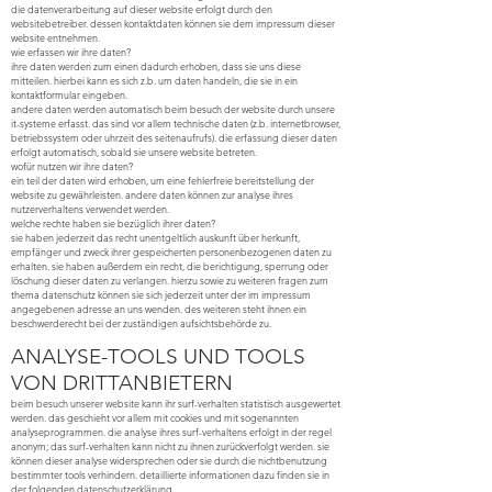
die datenverarbeitung auf dieser website erfolgt durch den
websitebetreiber. dessen kontaktdaten können sie dem impressum dieser
website entnehmen.
wie erfassen wir ihre daten?
ihre daten werden zum einen dadurch erhoben, dass sie uns diese
mitteilen. hierbei kann es sich z.b. um daten handeln, die sie in ein
kontaktformular eingeben.
andere daten werden automatisch beim besuch der website durch unsere
it-systeme erfasst. das sind vor allem technische daten (z.b. internetbrowser,
betriebssystem oder uhrzeit des seitenaufrufs). die erfassung dieser daten
erfolgt automatisch, sobald sie unsere website betreten.
wofür nutzen wir ihre daten?
ein teil der daten wird erhoben, um eine fehlerfreie bereitstellung der
website zu gewährleisten. andere daten können zur analyse ihres
nutzerverhaltens verwendet werden.
welche rechte haben sie bezüglich ihrer daten?
sie haben jederzeit das recht unentgeltlich auskunft über herkunft,
empfänger und zweck ihrer gespeicherten personenbezogenen daten zu
erhalten. sie haben außerdem ein recht, die berichtigung, sperrung oder
löschung dieser daten zu verlangen. hierzu sowie zu weiteren fragen zum
thema datenschutz können sie sich jederzeit unter der im impressum
angegebenen adresse an uns wenden. des weiteren steht ihnen ein
beschwerderecht bei der zuständigen aufsichtsbehörde zu.
ANALYSE-TOOLS UND TOOLS
VON DRITTANBIETERN
beim besuch unserer website kann ihr surf-verhalten statistisch ausgewertet
werden. das geschieht vor allem mit cookies und mit sogenannten
analyseprogrammen. die analyse ihres surf-verhaltens erfolgt in der regel
anonym; das surf-verhalten kann nicht zu ihnen zurückverfolgt werden. sie
können dieser analyse widersprechen oder sie durch die nichtbenutzung
bestimmter tools verhindern. detaillierte informationen dazu finden sie in
der folgenden datenschutzerklärung.