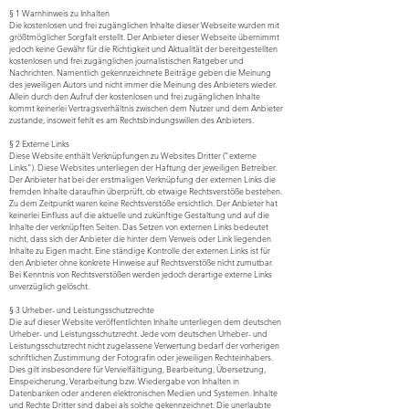
§ 1 Warnhinweis zu Inhalten
Die kostenlosen und frei zugänglichen Inhalte dieser Webseite wurden mit
größtmöglicher Sorgfalt erstellt. Der Anbieter dieser Webseite übernimmt
jedoch keine Gewähr für die Richtigkeit und Aktualität der bereitgestellten
kostenlosen und frei zugänglichen journalistischen Ratgeber und
Nachrichten. Namentlich gekennzeichnete Beiträge geben die Meinung
des jeweiligen Autors und nicht immer die Meinung des Anbieters wieder.
Allein durch den Aufruf der kostenlosen und frei zugänglichen Inhalte
kommt keinerlei Vertragsverhältnis zwischen dem Nutzer und dem Anbieter
zustande, insoweit fehlt es am Rechtsbindungswillen des Anbieters.
§ 2 Externe Links
Diese Website enthält Verknüpfungen zu Websites Dritter ("externe
Links"). Diese Websites unterliegen der Haftung der jeweiligen Betreiber.
Der Anbieter hat bei der erstmaligen Verknüpfung der externen Links die
fremden Inhalte daraufhin überprüft, ob etwaige Rechtsverstöße bestehen.
Zu dem Zeitpunkt waren keine Rechtsverstöße ersichtlich. Der Anbieter hat
keinerlei Einfluss auf die aktuelle und zukünftige Gestaltung und auf die
Inhalte der verknüpften Seiten. Das Setzen von externen Links bedeutet
nicht, dass sich der Anbieter die hinter dem Verweis oder Link liegenden
Inhalte zu Eigen macht. Eine ständige Kontrolle der externen Links ist für
den Anbieter ohne konkrete Hinweise auf Rechtsverstöße nicht zumutbar.
Bei Kenntnis von Rechtsverstößen werden jedoch derartige externe Links
unverzüglich gelöscht.
§ 3 Urheber- und Leistungsschutzrechte
Die auf dieser Website veröffentlichten Inhalte unterliegen dem deutschen
Urheber- und Leistungsschutzrecht. Jede vom deutschen Urheber- und
Leistungsschutzrecht nicht zugelassene Verwertung bedarf der vorherigen
schriftlichen Zustimmung der Fotografin oder jeweiligen Rechteinhabers.
Dies gilt insbesondere für Vervielfältigung, Bearbeitung, Übersetzung,
Einspeicherung, Verarbeitung bzw. Wiedergabe von Inhalten in
Datenbanken oder anderen elektronischen Medien und Systemen. Inhalte
und Rechte Dritter sind dabei als solche gekennzeichnet. Die unerlaubte