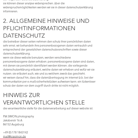
sie können dieser analyse widersprechen. über die
widerspruchsmöglichkeiten werden wir sie in dieser datenschutzerklärung
informieren.
2. ALLGEMEINE HINWEISE UND
PFLICHTINFORMATIONEN
DATENSCHUTZ
die betreiber dieser seiten nehmen den schutz ihrer persönlichen daten
sehr ernst. wir behandeln ihre personenbezogenen daten vertraulich und
entsprechend der gesetzlichen datenschutzvorschriften sowie dieser
datenschutzerklärung.
wenn sie diese website benutzen, werden verschiedene
personenbezogene daten erhoben. personenbezogene daten sind daten,
mit denen sie persönlich identifiziert werden können. die vorliegende
datenschutzerklärung erläutert, welche daten wir erheben und wofür wir sie
nutzen. sie erläutert auch, wie und zu welchem zweck das geschieht.
wir weisen darauf hin, dass die datenübertragung im internet (z.b. bei der
kommunikation per e-mail) sicherheitslücken aufweisen kann. ein lückenloser
schutz der daten vor dem zugriff durch dritte ist nicht möglich.
HINWEIS ZUR
VERANTWORTLICHEN STELLE
die verantwortliche stelle für die datenverarbeitung auf dieser website ist:
PIA SIMON photography
Jakoberstr 16 A
86152 Augsburg
+49 (0) 178 1843142
mail@piasimon.de