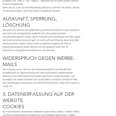
browsers von “http://” auf “https://” wechselt und an dem schloss-symbol
in ihrer browserzeile.
wenn die ssl- bzw. tls-verschlüsselung aktiviert ist, können die daten, die sie
an uns übermitteln, nicht von dritten mitgelesen werden.
AUSKUNFT, SPERRUNG,
LÖSCHUNG
sie haben im rahmen der geltenden gesetzlichen bestimmungen jederzeit
das recht auf unentgeltliche auskunft über ihre gespeicherten
personenbezogenen daten, deren herkunft und empfänger und den zweck
der datenverarbeitung und ggf. ein recht auf berichtigung, sperrung oder
löschung dieser daten. hierzu sowie zu weiteren fragen zum thema
personenbezogene daten können sie sich jederzeit unter der im
impressum angegebenen adresse an uns wenden.
WIDERSPRUCH GEGEN WERBE-
MAILS
der nutzung von im rahmen der impressumspflicht veröffentlichten
kontaktdaten zur übersendung von nicht ausdrücklich angeforderter
werbung und informationsmaterialien wird hiermit widersprochen. die
betreiber der seiten behalten sich ausdrücklich rechtliche schritte im falle
der unverlangten zusendung von werbeinformationen, etwa durch spam-e-
mails, vor.
3. DATENERFASSUNG AUF DER
WEBSITE
COOKIES
die internetseiten verwenden teilweise so genannte cookies. cookies richten
auf ihrem rechner keinen schaden an und enthalten keine viren. cookies