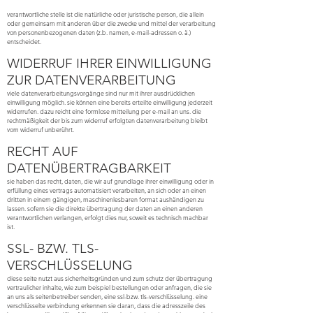
verantwortliche stelle ist die natürliche oder juristische person, die allein
oder gemeinsam mit anderen über die zwecke und mittel der verarbeitung
von personenbezogenen daten (z.b. namen, e-mail-adressen o. ä.)
entscheidet.
WIDERRUF IHRER EINWILLIGUNG
ZUR DATENVERARBEITUNG
viele datenverarbeitungsvorgänge sind nur mit ihrer ausdrücklichen
einwilligung möglich. sie können eine bereits erteilte einwilligung jederzeit
widerrufen. dazu reicht eine formlose mitteilung per e-mail an uns. die
rechtmäßigkeit der bis zum widerruf erfolgten datenverarbeitung bleibt
vom widerruf unberührt.
RECHT AUF
DATENÜBERTRAGBARKEIT
sie haben das recht, daten, die wir auf grundlage ihrer einwilligung oder in
erfüllung eines vertrags automatisiert verarbeiten, an sich oder an einen
dritten in einem gängigen, maschinenlesbaren format aushändigen zu
lassen. sofern sie die direkte übertragung der daten an einen anderen
verantwortlichen verlangen, erfolgt dies nur, soweit es technisch machbar
ist.
SSL- BZW. TLS-
VERSCHLÜSSELUNG
diese seite nutzt aus sicherheitsgründen und zum schutz der übertragung
vertraulicher inhalte, wie zum beispiel bestellungen oder anfragen, die sie
an uns als seitenbetreiber senden, eine ssl-bzw. tls-verschlüsselung. eine
verschlüsselte verbindung erkennen sie daran, dass die adresszeile des