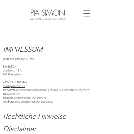
PIA SIMON
WEDDINGS & LOVESTORIES
IMPRESSUM
Angaben gemäß § 5 TMG:
PIA SIMON
Jakoberstr 16 A
86152 Augsburg
+49 (0) 178 1843142
mail@piasimon.de
Umsatzsteuer-Identifikationsnummer gemäß §27 a Umsatzsteuergesetz:
DE270015707
Inhaltlich verantwortlich: PIA SIMON
Alle Fotos sind urheberrechtlich geschützt.
Rechtliche Hinweise -
Disclaimer