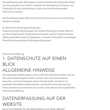
Vervielfältigung oder Weitergabe einzelner Inhalte oder kompletter Seiten
ist nicht gestattet und strafbar. Lediglich die Herstellung von Kopien und
Downloads für den persönlichen, privaten und nicht kommerziellen
Gebrauch ist erlaubt.
Die Darstellung dieser Website in fremden Frames ist nur mit schriftlicher
Erlaubnis zulässig.
§ 4 Besondere Nutzungsbedingungen
Soweit besondere Bedingungen für einzelne Nutzungen dieser Website
von den vorgenannten Paragraphen abweichen, wird an entsprechender
Stelle ausdrücklich darauf hingewiesen. In diesem Falle gelten im jeweiligen
Einzelfall die besonderen Nutzungsbedingungen.
Datenschutzerklärung
1. DATENSCHUTZ AUF EINEN
BLICK
ALLGEMEINE HINWEISE
die folgenden hinweise geben einen einfachen überblick darüber, was mit
ihren personenbezogenen daten passiert, wenn sie unsere website
besuchen. personenbezogene daten sind alle daten, mit denen sie
persönlich identifiziert werden können. ausführliche informationen zum
thema datenschutz entnehmen sie unserer unter diesem text aufgeführten
datenschutzerklärung.
DATENERFASSUNG AUF DER
WEBSITE
wer ist verantwortlich für die datenerfassung auf dieser website?